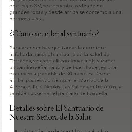
en el siglo XV, se encuentra rodeada de
grandes rocas y desde arriba se contempla una
hermosa vista.
¿Cómo acceder al santuario?
Para acceder hay que tomar la carretera
asfaltada hasta el santuario de la Salud de
Terrades, y desde allí continuar a pie y tomar
un camino señalizado y de buen hacer, es una
excursión agradable de 30 minutos. Desde
arriba, podréis contemplar el Macizo de la
Albera, el Puig Neulós, Las Salinas, entre otros, y
también observar el pantano de Boadella.
Detalles sobre El Santuario de
Nuestra Señora de la Salut
Distancia desde Mas El Brugué: 3 km