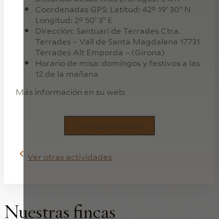
Coordenadas GPS: Latitud: 42° 19’ 30’’ N
Longitud: 2° 50’ 3’’ E
Dirección: Santuari de Terrades Ctra.
Terrades – Vall de Santa Magdalena 17731
Terrades Alt Empordà – (Girona)
Horario de misa: domingos y festivos a las
12 de la mañana
Más información en su web:
Web del santuario
Ver otras actividades
Nuestras fincas