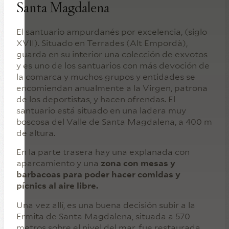
Santa Magdalena
El santuario ampurdanés por excelencia, (siglo
XVII). Situado en Terrades (Alt Empordà),
guarda en su interior una colección de exvotos
y es uno de los santuarios con más devoción de
la comarca y muchos grupos y entidades se
encomiendan anualmente a la Virgen, patrona
de los deportistas, y hacen ofrendas. El
santuario está situado en una ladera muy
boscosa del Valle de Santa Magdalena, a 400 m
de altura.
En la parte trasera hay una explanada con
aparcamiento y una
zona con mesas y
barbacoas para poder hacer comidas y
pícnics al aire libre.
Una vez allí, es una buena decisión subir a la
Ermita de Santa Magdalena, situada a 570
metros sobre el nivel del mar, fue restaurada